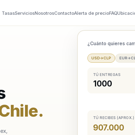
Tasas
Servicios
Nosotros
Contacto
Alerta de precio
FAQ
Ubicaci
¿Cuánto quieres cam
USD→CLP
EUR→C
TÚ ENTREGAS
s
Chile
.
TÚ RECIBES (APROX.)
907.000
ex,