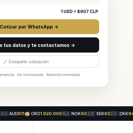
1
USD
= $
907
CLP
 Cotizar por WhatsApp →
s tus datos y te contactamos →
🔗 Compartir cotización
ferencial · Sin comisiones · Atención inmediata
ORO
UD
611
1.920.000
🇳🇴
NOK
60
🇸🇪
SEK
63
🇩🇰
DKK
94
🇨🇳
C