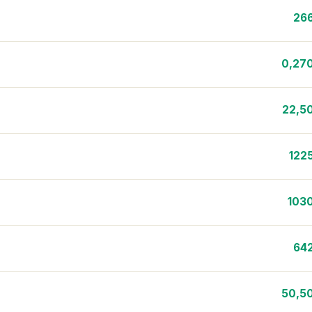
26
0,27
22,5
122
103
64
50,5