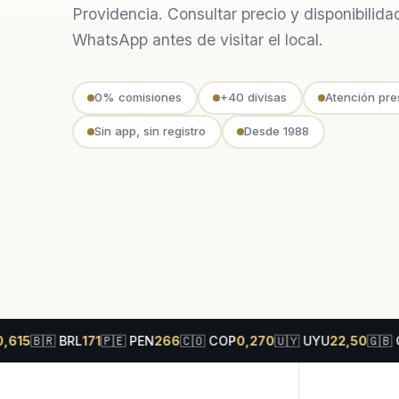
Providencia. Consultar precio y disponibilida
WhatsApp antes de visitar el local.
0% comisiones
+40 divisas
Atención pre
Sin app, sin registro
Desde 1988
🇷
BRL
171
🇵🇪
PEN
266
🇨🇴
COP
0,270
🇺🇾
UYU
22,50
🇬🇧
GBP
12