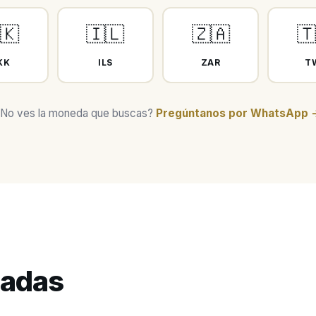
🇰
🇮🇱
🇿🇦

KK
ILS
ZAR
T
No ves la moneda que buscas?
Pregúntanos por WhatsApp 
cadas