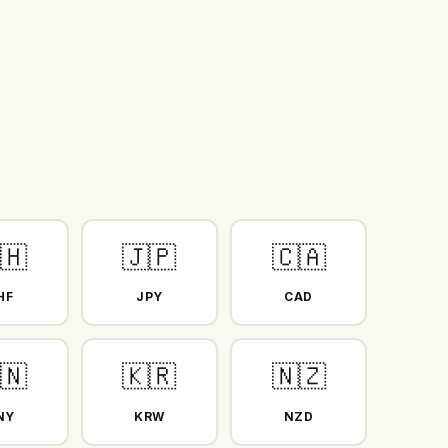
🇭
🇯🇵
🇨🇦
HF
JPY
CAD
🇳
🇰🇷
🇳🇿
NY
KRW
NZD