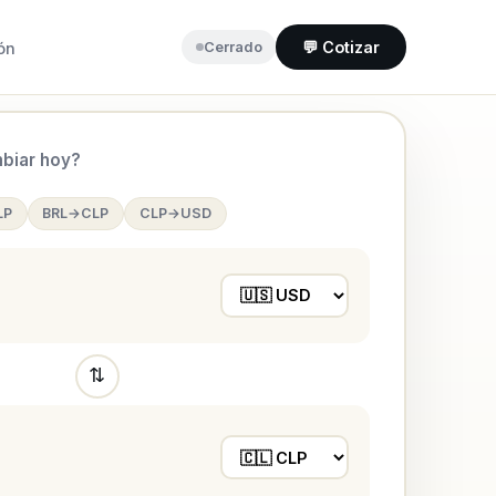
💬 Cotizar
ón
Cerrado
biar hoy?
LP
BRL→CLP
CLP→USD
⇅