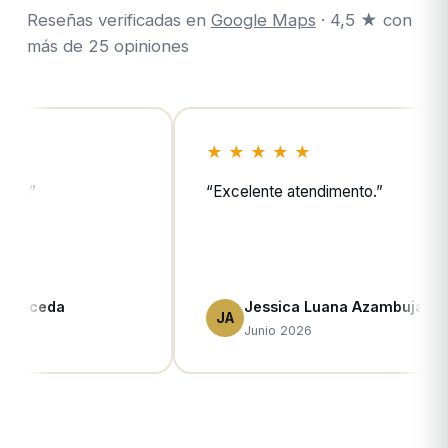
Reseñas verificadas en
Google Maps
· 4,5 ★ con
más de 25 opiniones
★ ★ ★ ★ ★
★ ★ ★ ★ ★
“
Excelente atendimento.
”
“
Muy buena casa 
mucha variedad d
disponibles (más 
muy profesional.
”
Jessica Luana Azambuja
Camila
JA
CM
Junio 2026
Junio 2026