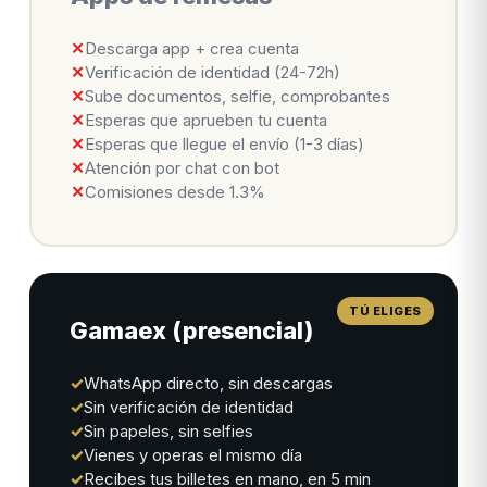
✕
Descarga app + crea cuenta
✕
Verificación de identidad (24-72h)
✕
Sube documentos, selfie, comprobantes
✕
Esperas que aprueben tu cuenta
✕
Esperas que llegue el envío (1-3 días)
✕
Atención por chat con bot
✕
Comisiones desde 1.3%
Gamaex (presencial)
✓
WhatsApp directo, sin descargas
✓
Sin verificación de identidad
✓
Sin papeles, sin selfies
✓
Vienes y operas el mismo día
✓
Recibes tus billetes en mano, en 5 min