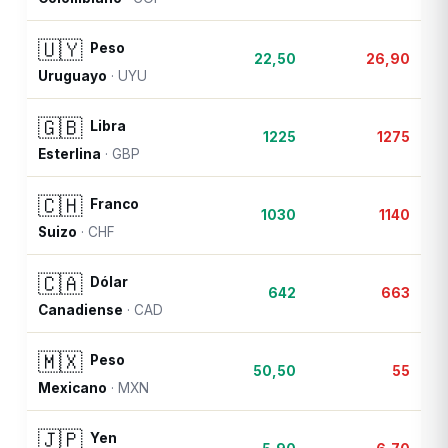
🇺🇾
Peso
22,50
26,90
Uruguayo
·
UYU
🇬🇧
Libra
1225
1275
Esterlina
·
GBP
🇨🇭
Franco
1030
1140
Suizo
·
CHF
🇨🇦
Dólar
642
663
Canadiense
·
CAD
🇲🇽
Peso
50,50
55
Mexicano
·
MXN
🇯🇵
Yen