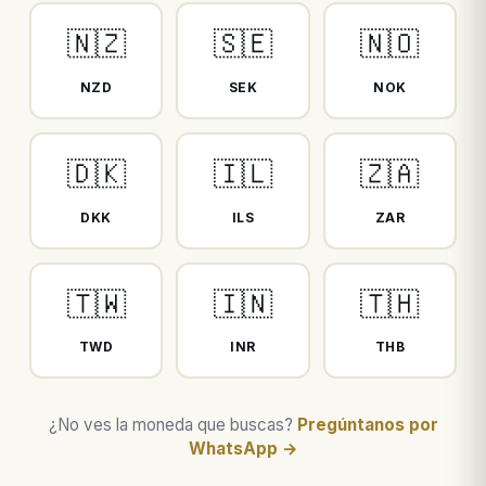
🇳🇿
🇸🇪
🇳🇴
NZD
SEK
NOK
🇩🇰
🇮🇱
🇿🇦
DKK
ILS
ZAR
🇹🇼
🇮🇳
🇹🇭
TWD
INR
THB
¿No ves la moneda que buscas?
Pregúntanos por
WhatsApp →