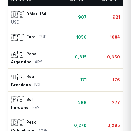
🇺🇸
Dólar USA
·
907
921
USD
🇪🇺
Euro
·
EUR
1056
1084
🇦🇷
Peso
0,615
0,650
Argentino
·
ARS
🇧🇷
Real
171
176
Brasileño
·
BRL
🇵🇪
Sol
266
277
Peruano
·
PEN
🇨🇴
Peso
0,270
0,295
Colombiano
·
COP