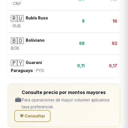
·
CNY
🇷🇺
Rublo Ruso
8
16
·
RUB
🇧🇴
Boliviano
·
68
92
BOB
🇵🇾
Guaraní
0,11
0,17
Paraguayo
·
PYG
Consulte precio por montos mayores
💼
Para operaciones de mayor volumen aplicamos
tasa preferencial.
💬 Consultar