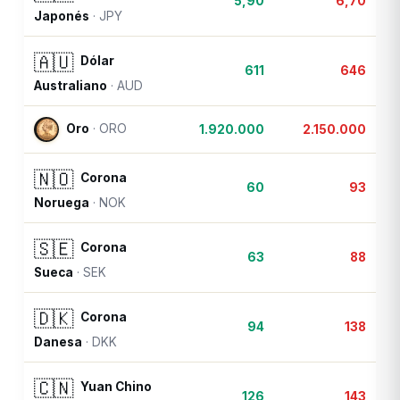
5,90
6,70
Japonés
·
JPY
🇦🇺
Dólar
611
646
Australiano
·
AUD
Oro
·
ORO
1.920.000
2.150.000
🇳🇴
Corona
60
93
Noruega
·
NOK
🇸🇪
Corona
63
88
Sueca
·
SEK
🇩🇰
Corona
94
138
Danesa
·
DKK
🇨🇳
Yuan Chino
126
143