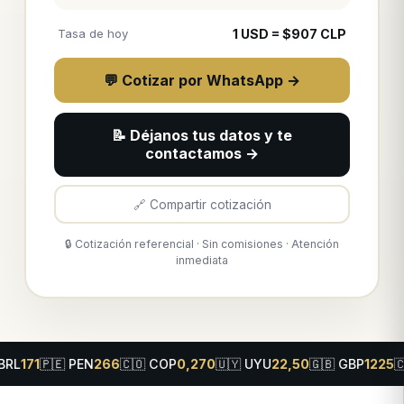
Tasa de hoy
1
USD
= $
907
CLP
💬 Cotizar por WhatsApp →
📝 Déjanos tus datos y te
contactamos →
🔗 Compartir cotización
🔒 Cotización referencial · Sin comisiones · Atención
inmediata
PEN
266
🇨🇴
COP
0,270
🇺🇾
UYU
22,50
🇬🇧
GBP
1225
🇨🇭
CHF
103