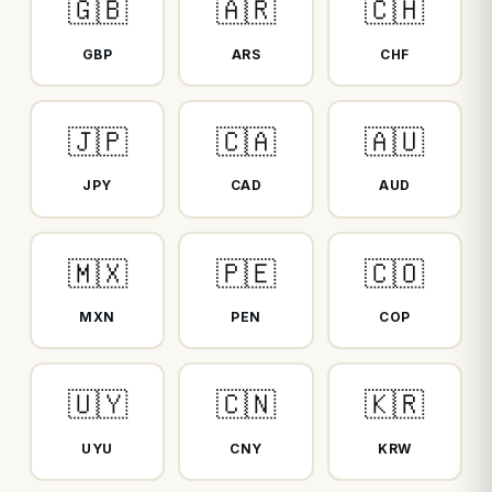
🇬🇧
🇦🇷
🇨🇭
GBP
ARS
CHF
🇯🇵
🇨🇦
🇦🇺
JPY
CAD
AUD
🇲🇽
🇵🇪
🇨🇴
MXN
PEN
COP
🇺🇾
🇨🇳
🇰🇷
UYU
CNY
KRW