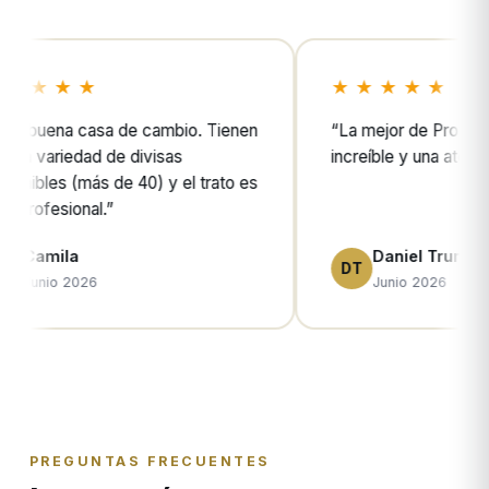
★ ★ ★ ★ ★
★ ★
en
“
La mejor de Providencia, cambio
“
Excel
increíble y una atención 10/10.
”
 es
Daniel Trumper
T
DT
TM
Junio 2026
J
PREGUNTAS FRECUENTES