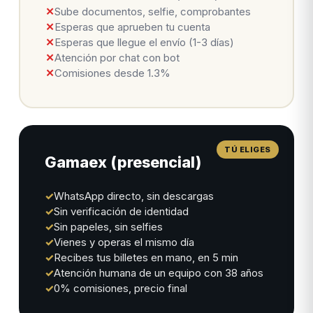
✕
Sube documentos, selfie, comprobantes
✕
Esperas que aprueben tu cuenta
✕
Esperas que llegue el envío (1-3 días)
✕
Atención por chat con bot
✕
Comisiones desde 1.3%
Gamaex (presencial)
✓
WhatsApp directo, sin descargas
✓
Sin verificación de identidad
✓
Sin papeles, sin selfies
✓
Vienes y operas el mismo día
✓
Recibes tus billetes en mano, en 5 min
✓
Atención humana de un equipo con 38 años
✓
0% comisiones, precio final