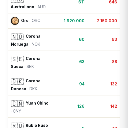
611
646
Australiano
·
AUD
Oro
·
ORO
1.920.000
2.150.000
🇳🇴
Corona
60
93
Noruega
·
NOK
🇸🇪
Corona
63
88
Sueca
·
SEK
🇩🇰
Corona
94
132
Danesa
·
DKK
🇨🇳
Yuan Chino
126
142
·
CNY
🇷🇺
Rublo Ruso