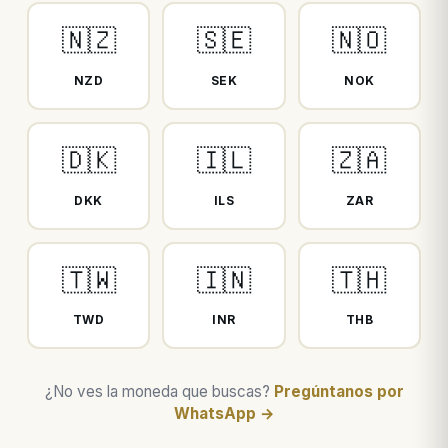
🇳🇿
🇸🇪
🇳🇴
NZD
SEK
NOK
🇩🇰
🇮🇱
🇿🇦
DKK
ILS
ZAR
🇹🇼
🇮🇳
🇹🇭
TWD
INR
THB
¿No ves la moneda que buscas?
Pregúntanos por
WhatsApp →