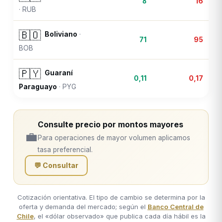
8
16
·
RUB
🇧🇴
Boliviano
·
71
95
BOB
🇵🇾
Guaraní
0,11
0,17
Paraguayo
·
PYG
Consulte precio por montos mayores
💼
Para operaciones de mayor volumen aplicamos
tasa preferencial.
💬 Consultar
Cotización orientativa. El tipo de cambio se determina por la
oferta y demanda del mercado; según el
Banco Central de
Chile
, el «dólar observado» que publica cada día hábil es la