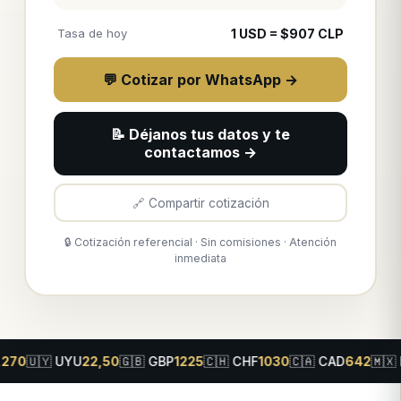
Tasa de hoy
1
USD
= $
907
CLP
💬 Cotizar por WhatsApp →
📝 Déjanos tus datos y te
contactamos →
🔗 Compartir cotización
🔒 Cotización referencial · Sin comisiones · Atención
inmediata
U
22,50
🇬🇧
GBP
1225
🇨🇭
CHF
1030
🇨🇦
CAD
642
🇲🇽
MXN
50,50
