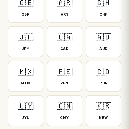
🇬🇧
🇦🇷
🇨🇭
GBP
ARS
CHF
🇯🇵
🇨🇦
🇦🇺
JPY
CAD
AUD
🇲🇽
🇵🇪
🇨🇴
MXN
PEN
COP
🇺🇾
🇨🇳
🇰🇷
UYU
CNY
KRW