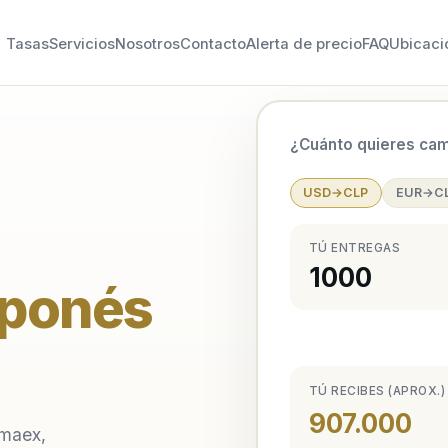
Tasas
Servicios
Nosotros
Contacto
Alerta de precio
FAQ
Ubicaci
¿Cuánto quieres cam
USD→CLP
EUR→C
TÚ ENTREGAS
aponés
TÚ RECIBES (APROX.)
907.000
amaex,