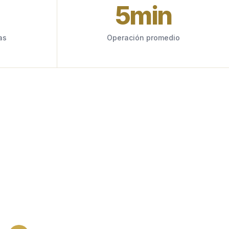
5
min
as
Operación promedio