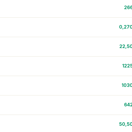
26
0,27
22,5
122
103
64
50,5