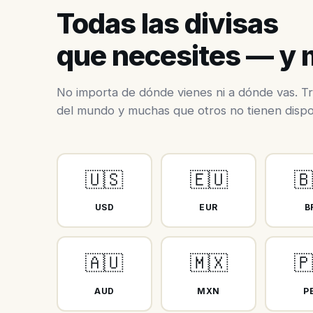
Todas las divisas
que necesites — y
No importa de dónde vienes ni a dónde vas. Tr
del mundo y muchas que otros no tienen dispo
🇺🇸
🇪🇺
🇧
USD
EUR
B
🇦🇺
🇲🇽
🇵
AUD
MXN
P