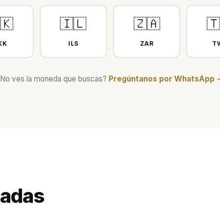
🇰
🇮🇱
🇿🇦

KK
ILS
ZAR
T
No ves la moneda que buscas?
Pregúntanos por WhatsApp 
cadas