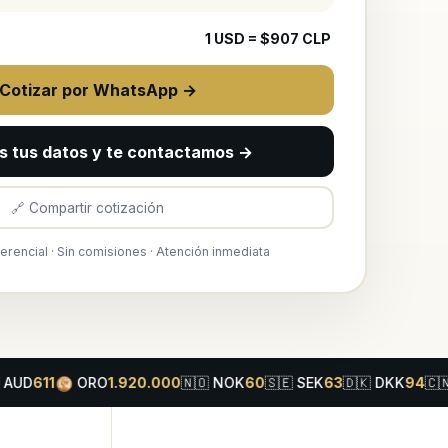
1
USD
= $
907
CLP
 Cotizar por WhatsApp →
s tus datos y te contactamos →
🔗 Compartir cotización
ferencial · Sin comisiones · Atención inmediata
ORO
1.920.000
🇳🇴
NOK
60
🇸🇪
SEK
63
🇩🇰
DKK
94
🇨🇳
CNY
1