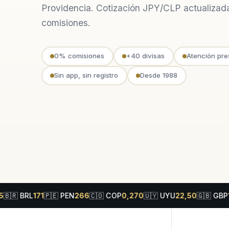
Providencia. Cotización JPY/CLP actualizada
comisiones.
0% comisiones
+40 divisas
Atención pre
Sin app, sin registro
Desde 1988
L
171
🇵🇪
PEN
266
🇨🇴
COP
0,270
🇺🇾
UYU
22,50
🇬🇧
GBP
1225
🇨