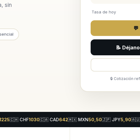
, sin
Tasa de hoy
💬
sencial
📝 Déjano
🔒 Cotización re

CHF
1030
🇨🇦
CAD
642
🇲🇽
MXN
50,50
🇯🇵
JPY
5,90
🇦🇺
AUD
611