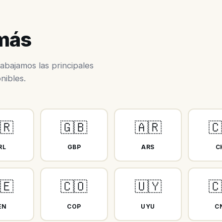
 más
abajamos las principales
nibles.
🇷
🇬🇧
🇦🇷

RL
GBP
ARS
C
🇪
🇨🇴
🇺🇾

EN
COP
UYU
C