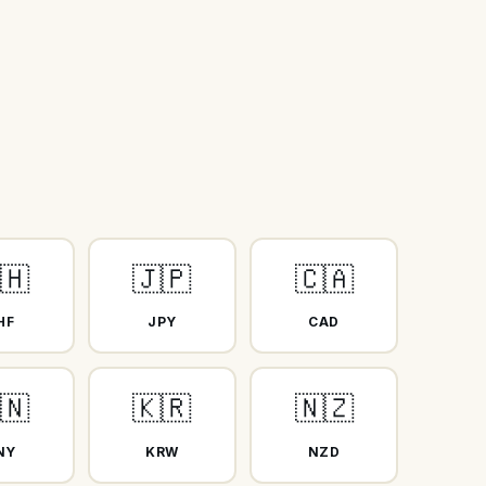
🇭
🇯🇵
🇨🇦
HF
JPY
CAD
🇳
🇰🇷
🇳🇿
NY
KRW
NZD