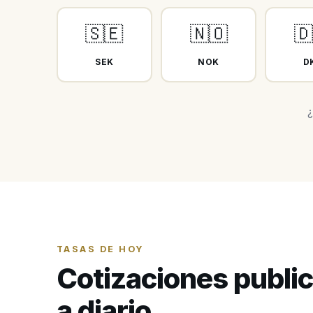
🇸🇪
🇳🇴
🇩
SEK
NOK
D
¿
TASAS DE HOY
Cotizaciones publi
a diario