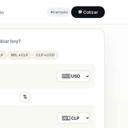
💬 Cotizar
ón
Cerrado
biar hoy?
LP
BRL→CLP
CLP→USD
⇅