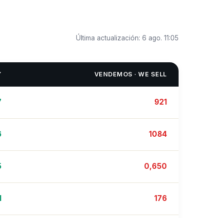
Última actualización:
6 ago. 11:05
Y
VENDEMOS · WE SELL
7
921
6
1084
5
0,650
1
176