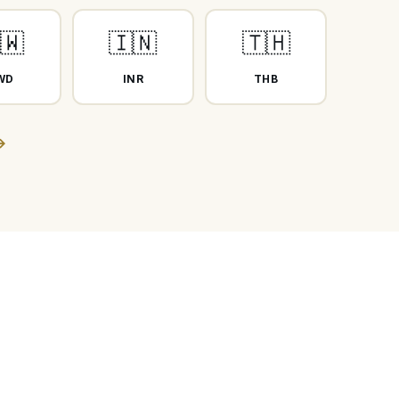
🇼
🇮🇳
🇹🇭
WD
INR
THB
→