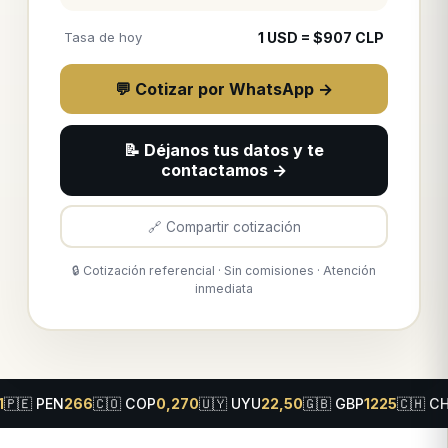
Tasa de hoy
1
USD
= $
907
CLP
💬 Cotizar por WhatsApp →
📝 Déjanos tus datos y te
contactamos →
🔗 Compartir cotización
🔒 Cotización referencial · Sin comisiones · Atención
inmediata
66
🇨🇴
COP
0,270
🇺🇾
UYU
22,50
🇬🇧
GBP
1225
🇨🇭
CHF
1030
🇨🇦