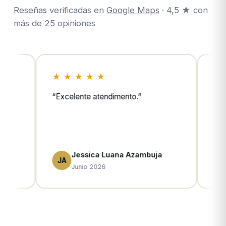
Reseñas verificadas en
Google Maps
· 4,5 ★ con
más de 25 opiniones
 ★
★ ★ ★ ★ ★
tendimento.
”
“
Muy buena casa de cambio. T
mucha variedad de divisas
disponibles (más de 40) y el tra
muy profesional.
”
a Luana Azambuja
Camila
CM
26
Junio 2026