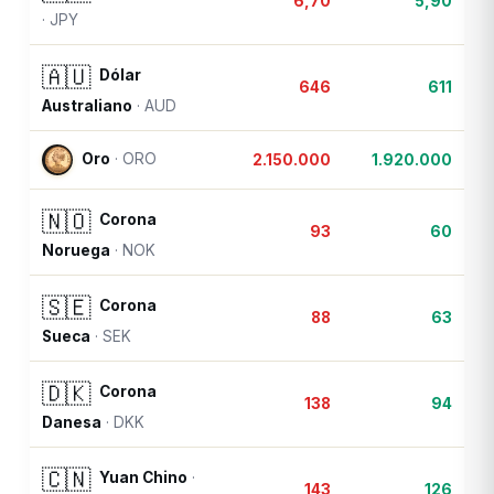
6,70
5,90
·
JPY
🇦🇺
Dólar
646
611
Australiano
·
AUD
Oro
·
ORO
2.150.000
1.920.000
🇳🇴
Corona
93
60
Noruega
·
NOK
🇸🇪
Corona
88
63
Sueca
·
SEK
🇩🇰
Corona
138
94
Danesa
·
DKK
🇨🇳
Yuan Chino
·
143
126