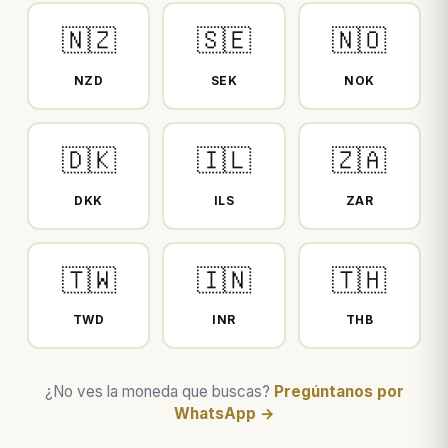
🇳🇿
🇸🇪
🇳🇴
NZD
SEK
NOK
🇩🇰
🇮🇱
🇿🇦
DKK
ILS
ZAR
🇹🇼
🇮🇳
🇹🇭
TWD
INR
THB
¿No ves la moneda que buscas?
Pregúntanos por
WhatsApp →