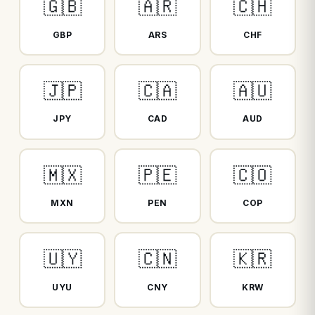
🇬🇧
🇦🇷
🇨🇭
GBP
ARS
CHF
🇯🇵
🇨🇦
🇦🇺
JPY
CAD
AUD
🇲🇽
🇵🇪
🇨🇴
MXN
PEN
COP
🇺🇾
🇨🇳
🇰🇷
UYU
CNY
KRW