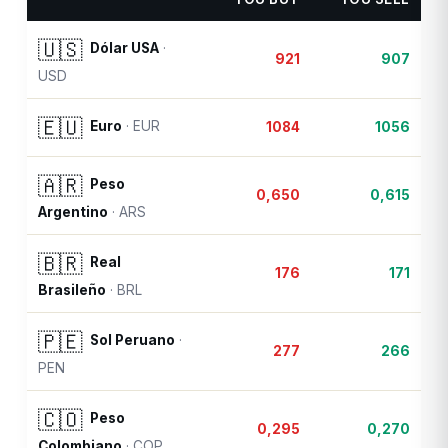
🇺🇸
Dólar USA
·
921
907
USD
🇪🇺
Euro
·
EUR
1084
1056
🇦🇷
Peso
0,650
0,615
Argentino
·
ARS
🇧🇷
Real
176
171
Brasileño
·
BRL
🇵🇪
Sol Peruano
·
277
266
PEN
🇨🇴
Peso
0,295
0,270
Colombiano
·
COP