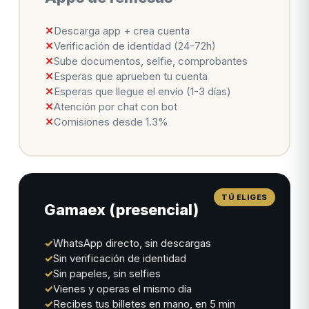
✕
Descarga app + crea cuenta
✕
Verificación de identidad (24-72h)
✕
Sube documentos, selfie, comprobantes
✕
Esperas que aprueben tu cuenta
✕
Esperas que llegue el envío (1-3 días)
✕
Atención por chat con bot
✕
Comisiones desde 1.3%
Gamaex (presencial)
✓
WhatsApp directo, sin descargas
✓
Sin verificación de identidad
✓
Sin papeles, sin selfies
✓
Vienes y operas el mismo día
✓
Recibes tus billetes en mano, en 5 min