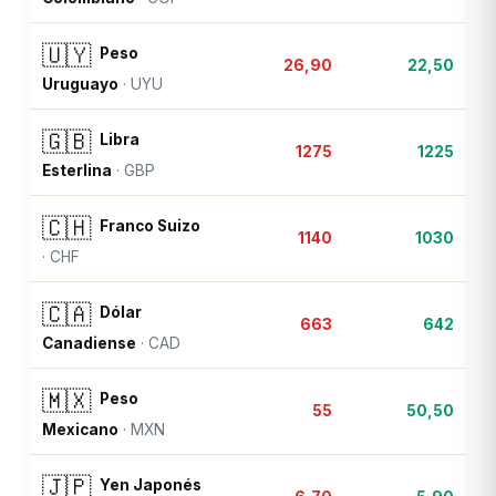
🇺🇾
Peso
26,90
22,50
Uruguayo
·
UYU
🇬🇧
Libra
1275
1225
Esterlina
·
GBP
🇨🇭
Franco Suizo
1140
1030
·
CHF
🇨🇦
Dólar
663
642
Canadiense
·
CAD
🇲🇽
Peso
55
50,50
Mexicano
·
MXN
🇯🇵
Yen Japonés