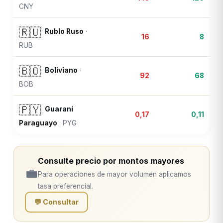
CNY
🇷🇺
Rublo Ruso
·
16
8
RUB
🇧🇴
Boliviano
·
92
68
BOB
🇵🇾
Guaraní
0,17
0,11
Paraguayo
·
PYG
Consulte precio por montos mayores
💼
Para operaciones de mayor volumen aplicamos
tasa preferencial.
💬 Consultar