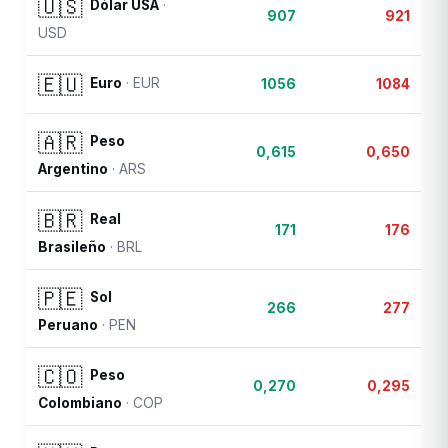
🇺🇸
Dólar USA
·
907
921
USD
🇪🇺
Euro
·
EUR
1056
1084
🇦🇷
Peso
0,615
0,650
Argentino
·
ARS
🇧🇷
Real
171
176
Brasileño
·
BRL
🇵🇪
Sol
266
277
Peruano
·
PEN
🇨🇴
Peso
0,270
0,295
Colombiano
·
COP