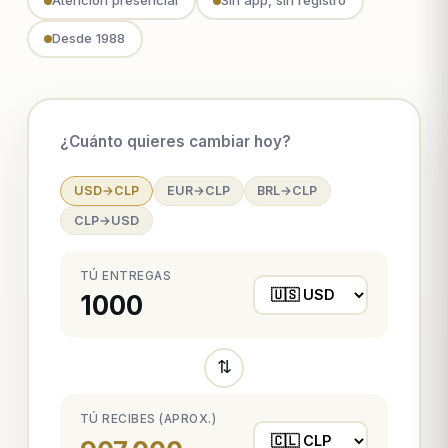
Atención presencial
Sin app, sin registro
Desde 1988
¿Cuánto quieres cambiar hoy?
USD→CLP
EUR→CLP
BRL→CLP
CLP→USD
TÚ ENTREGAS
⇅
TÚ RECIBES (APROX.)