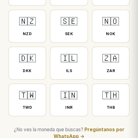
🇳🇿
🇸🇪
🇳🇴
NZD
SEK
NOK
🇩🇰
🇮🇱
🇿🇦
DKK
ILS
ZAR
🇹🇼
🇮🇳
🇹🇭
TWD
INR
THB
¿No ves la moneda que buscas?
Pregúntanos por
WhatsApp →