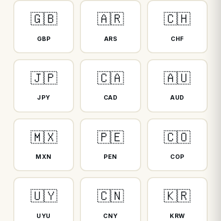
🇬🇧
🇦🇷
🇨🇭
GBP
ARS
CHF
🇯🇵
🇨🇦
🇦🇺
JPY
CAD
AUD
🇲🇽
🇵🇪
🇨🇴
MXN
PEN
COP
🇺🇾
🇨🇳
🇰🇷
UYU
CNY
KRW