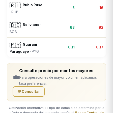
🇷🇺
Rublo Ruso
8
16
·
RUB
🇧🇴
Boliviano
·
68
92
BOB
🇵🇾
Guaraní
0,11
0,17
Paraguayo
·
PYG
Consulte precio por montos mayores
💼
Para operaciones de mayor volumen aplicamos
tasa preferencial.
💬 Consultar
Cotización orientativa. El tipo de cambio se determina por la
oferta y demanda del mercado; según el
Banco Central de