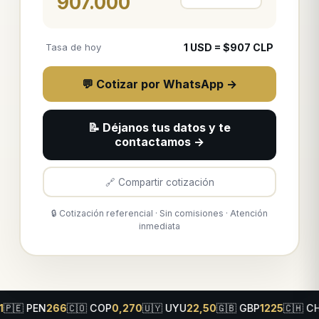
907.000
Tasa de hoy
1
USD
= $
907
CLP
💬 Cotizar por WhatsApp →
📝 Déjanos tus datos y te
contactamos →
🔗 Compartir cotización
🔒 Cotización referencial · Sin comisiones · Atención
inmediata
66
🇨🇴
COP
0,270
🇺🇾
UYU
22,50
🇬🇧
GBP
1225
🇨🇭
CHF
1030
🇨🇦