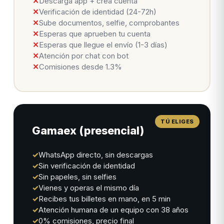
✕
Descarga app + crea cuenta
✕
Verificación de identidad (24-72h)
✕
Sube documentos, selfie, comprobantes
✕
Esperas que aprueben tu cuenta
✕
Esperas que llegue el envío (1-3 días)
✕
Atención por chat con bot
✕
Comisiones desde 1.3%
Gamaex (presencial)
✓
WhatsApp directo, sin descargas
✓
Sin verificación de identidad
✓
Sin papeles, sin selfies
✓
Vienes y operas el mismo día
✓
Recibes tus billetes en mano, en 5 min
✓
Atención humana de un equipo con 38 años
✓
0% comisiones, precio final