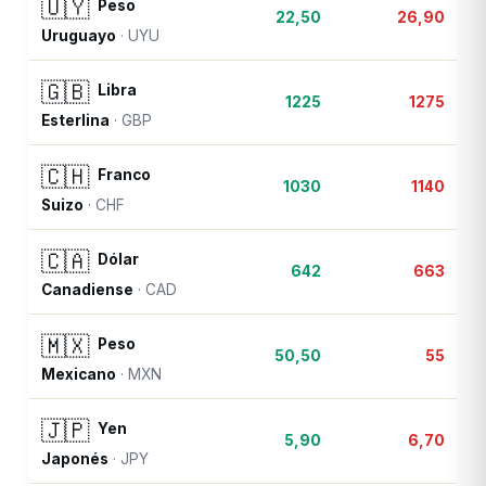
🇺🇾
Peso
22,50
26,90
Uruguayo
·
UYU
🇬🇧
Libra
1225
1275
Esterlina
·
GBP
🇨🇭
Franco
1030
1140
Suizo
·
CHF
🇨🇦
Dólar
642
663
Canadiense
·
CAD
🇲🇽
Peso
50,50
55
Mexicano
·
MXN
🇯🇵
Yen
5,90
6,70
Japonés
·
JPY