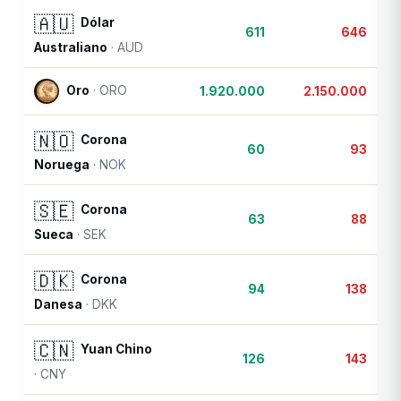
🇦🇺
Dólar
611
646
Australiano
·
AUD
Oro
·
ORO
1.920.000
2.150.000
🇳🇴
Corona
60
93
Noruega
·
NOK
🇸🇪
Corona
63
88
Sueca
·
SEK
🇩🇰
Corona
94
138
Danesa
·
DKK
🇨🇳
Yuan Chino
126
143
·
CNY