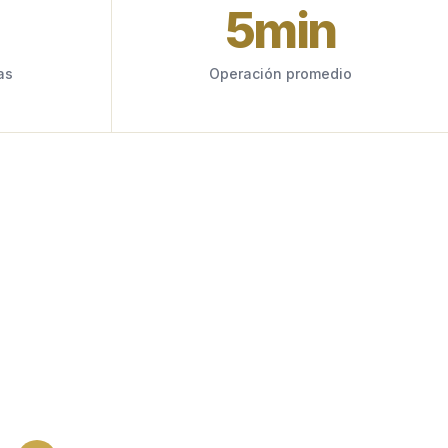
5
min
as
Operación promedio