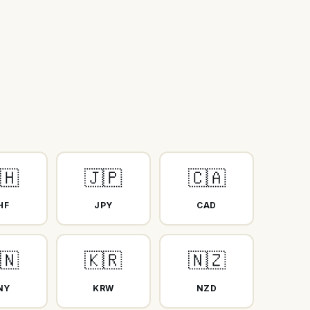
🇭
🇯🇵
🇨🇦
HF
JPY
CAD
🇳
🇰🇷
🇳🇿
NY
KRW
NZD