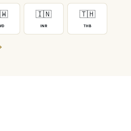
🇼
🇮🇳
🇹🇭
WD
INR
THB
→