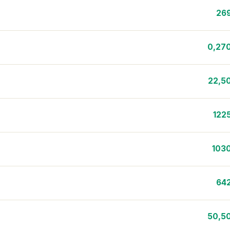
26
0,27
22,5
122
103
64
50,5