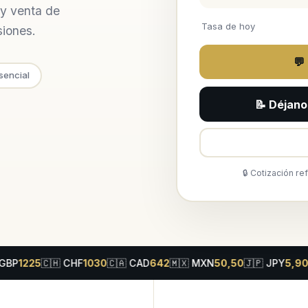
 y venta de
Tasa de hoy
siones.
💬
sencial
📝 Déjano
🔒 Cotización re
25
🇨🇭
CHF
1030
🇨🇦
CAD
642
🇲🇽
MXN
50,50
🇯🇵
JPY
5,90
🇦🇺
A