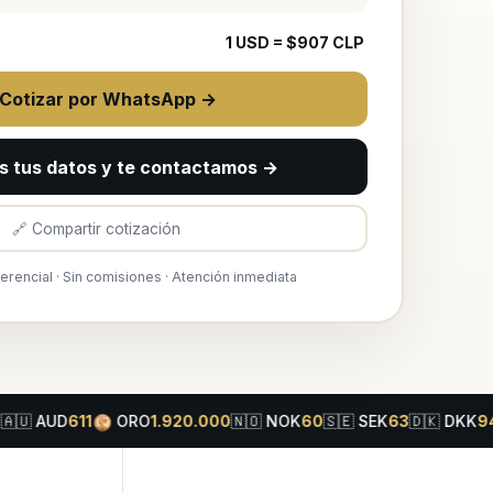
1
USD
= $
907
CLP
 Cotizar por WhatsApp →
s tus datos y te contactamos →
🔗 Compartir cotización
ferencial · Sin comisiones · Atención inmediata
ORO
UD
611
1.920.000
🇳🇴
NOK
60
🇸🇪
SEK
63
🇩🇰
DKK
94
🇨🇳
C