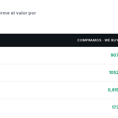
rme el valor por
COMPRAMOS · WE BU
90
105
0,61
17