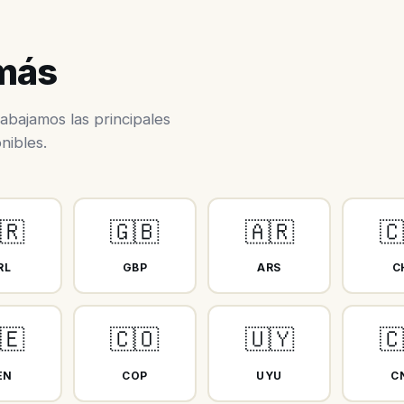
 más
abajamos las principales
nibles.
🇷
🇬🇧
🇦🇷

RL
GBP
ARS
C
🇪
🇨🇴
🇺🇾

EN
COP
UYU
C