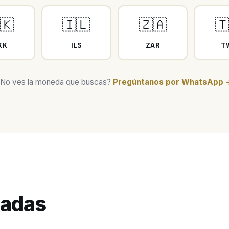
🇰
🇮🇱
🇿🇦

KK
ILS
ZAR
T
No ves la moneda que buscas?
Pregúntanos por WhatsApp 
cadas