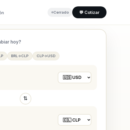
💬 Cotizar
ón
Cerrado
biar hoy?
LP
BRL→CLP
CLP→USD
⇅