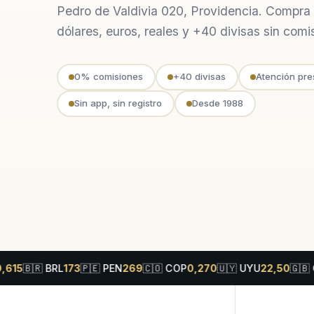
Pedro de Valdivia 020, Providencia. Compra
dólares, euros, reales y +40 divisas sin comi
0% comisiones
+40 divisas
Atención pre
Sin app, sin registro
Desde 1988
🇷
BRL
173
🇵🇪
PEN
269
🇨🇴
COP
0,270
🇺🇾
UYU
22,50
🇬🇧
GBP
12