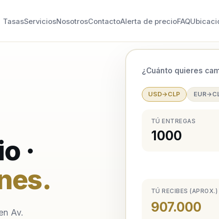
Tasas
Servicios
Nosotros
Contacto
Alerta de precio
FAQ
Ubicaci
¿Cuánto quieres cam
USD→CLP
EUR→C
TÚ ENTREGAS
o ·
nes
.
TÚ RECIBES (APROX.)
907.000
en Av.