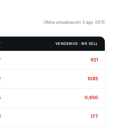
Última actualización:
5 ago. 09:15
Y
VENDEMOS · WE SELL
7
921
2
1085
5
0,650
3
177