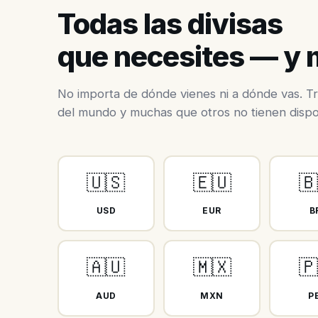
Todas las divisas
que necesites — y
No importa de dónde vienes ni a dónde vas. Tr
del mundo y muchas que otros no tienen dispo
🇺🇸
🇪🇺
🇧
USD
EUR
B
🇦🇺
🇲🇽
🇵
AUD
MXN
P