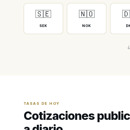
🇸🇪
🇳🇴
🇩
SEK
NOK
D
¿
TASAS DE HOY
Cotizaciones publi
a diario