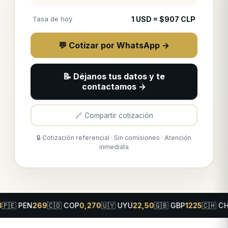
Tasa de hoy
1
USD
= $
907
CLP
💬 Cotizar por WhatsApp →
📝 Déjanos tus datos y te
contactamos →
🔗 Compartir cotización
🔒 Cotización referencial · Sin comisiones · Atención
inmediata
🇨🇴
COP
0,270
🇺🇾
UYU
22,50
🇬🇧
GBP
1225
🇨🇭
CHF
1030
🇨🇦
C