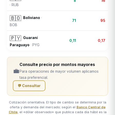
8
16
·
RUB
🇧🇴
Boliviano
·
71
95
BOB
🇵🇾
Guaraní
0,11
0,17
Paraguayo
·
PYG
Consulte precio por montos mayores
💼
Para operaciones de mayor volumen aplicamos
tasa preferencial.
💬 Consultar
Cotización orientativa. El tipo de cambio se determina por la
oferta y demanda del mercado; según el
Banco Central de
Chile
, el «dólar observado» que publica cada día hábil es la