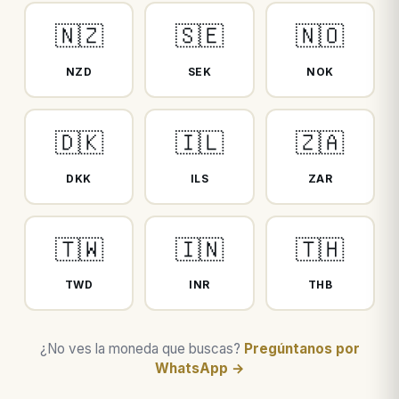
🇳🇿
🇸🇪
🇳🇴
NZD
SEK
NOK
🇩🇰
🇮🇱
🇿🇦
DKK
ILS
ZAR
🇹🇼
🇮🇳
🇹🇭
TWD
INR
THB
¿No ves la moneda que buscas?
Pregúntanos por
WhatsApp →