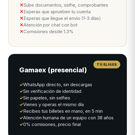
✕
Sube documentos, selfie, comprobantes
✕
Esperas que aprueben tu cuenta
✕
Esperas que llegue el envío (1-3 días)
✕
Atención por chat con bot
✕
Comisiones desde 1.3%
Gamaex (presencial)
✓
WhatsApp directo, sin descargas
✓
Sin verificación de identidad
✓
Sin papeles, sin selfies
✓
Vienes y operas el mismo día
✓
Recibes tus billetes en mano, en 5 min
✓
Atención humana de un equipo con 38 años
✓
0% comisiones, precio final