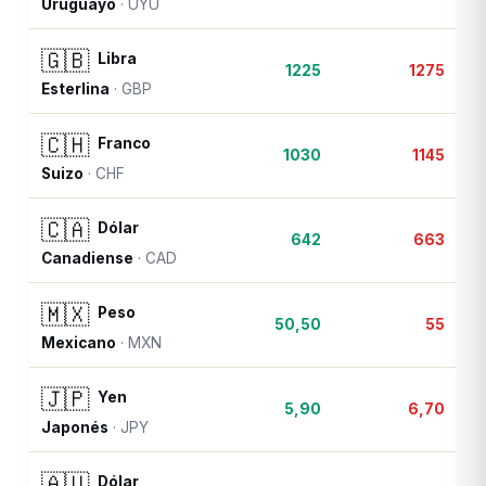
Uruguayo
·
UYU
🇬🇧
Libra
1225
1275
Esterlina
·
GBP
🇨🇭
Franco
1030
1145
Suizo
·
CHF
🇨🇦
Dólar
642
663
Canadiense
·
CAD
🇲🇽
Peso
50,50
55
Mexicano
·
MXN
🇯🇵
Yen
5,90
6,70
Japonés
·
JPY
🇦🇺
Dólar