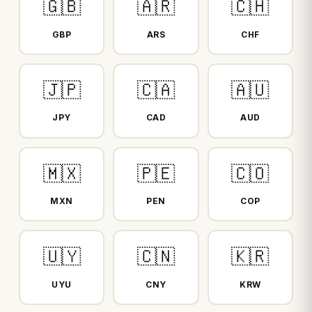
🇬🇧
🇦🇷
🇨🇭
GBP
ARS
CHF
🇯🇵
🇨🇦
🇦🇺
JPY
CAD
AUD
🇲🇽
🇵🇪
🇨🇴
MXN
PEN
COP
🇺🇾
🇨🇳
🇰🇷
UYU
CNY
KRW