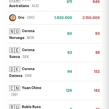
611
646
Australiano
·
AUD
Oro
·
ORO
1.920.000
2.150.000
🇳🇴
Corona
60
93
Noruega
·
NOK
🇸🇪
Corona
63
88
Sueca
·
SEK
🇩🇰
Corona
94
132
Danesa
·
DKK
🇨🇳
Yuan Chino
126
142
·
CNY
🇷🇺
Rublo Ruso