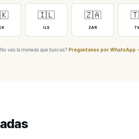
🇰
🇮🇱
🇿🇦

KK
ILS
ZAR
T
No ves la moneda que buscas?
Pregúntanos por WhatsApp 
cadas