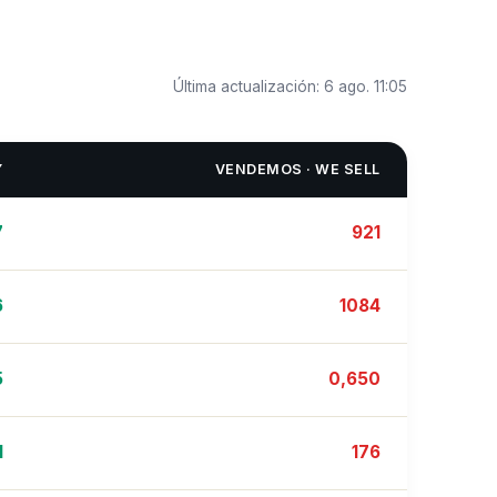
Última actualización:
6 ago. 11:05
Y
VENDEMOS · WE SELL
7
921
6
1084
5
0,650
1
176