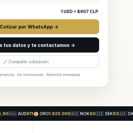
1
USD
= $
907
CLP
 Cotizar por WhatsApp →
s tus datos y te contactamos →
🔗 Compartir cotización
ferencial · Sin comisiones · Atención inmediata
ORO
🇺
AUD
611
1.920.000
🇳🇴
NOK
60
🇸🇪
SEK
63
🇩🇰
DKK
94
🇨