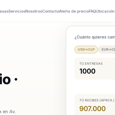
asas
Servicios
Nosotros
Contacto
Alerta de precio
FAQ
Ubicación
¿Cuánto quieres cam
USD→CLP
EUR→C
TÚ ENTREGAS
o ·
TÚ RECIBES (APROX.)
907.000
x en Av.