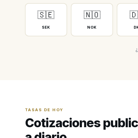
🇸🇪
🇳🇴
🇩
SEK
NOK
D
¿
TASAS DE HOY
Cotizaciones publi
a diario