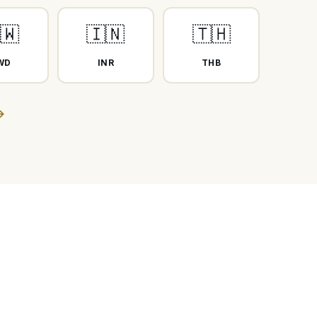
🇼
🇮🇳
🇹🇭
WD
INR
THB
→