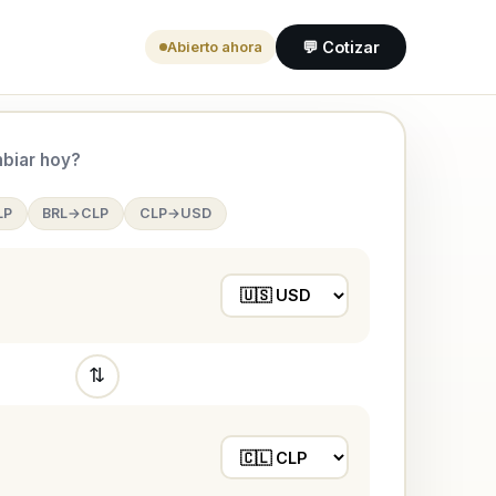
💬 Cotizar
Abierto ahora
biar hoy?
LP
BRL→CLP
CLP→USD
⇅