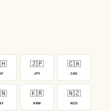
🇭
🇯🇵
🇨🇦
HF
JPY
CAD
🇳
🇰🇷
🇳🇿
NY
KRW
NZD