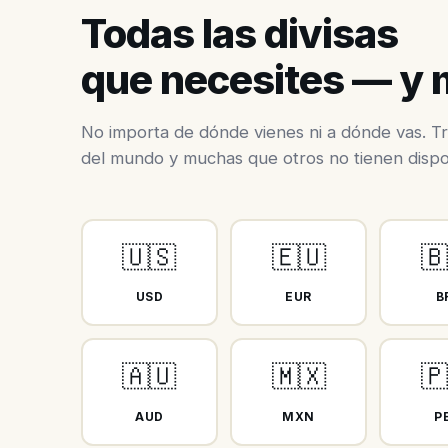
Todas las divisas
que necesites — y
No importa de dónde vienes ni a dónde vas. Tr
del mundo y muchas que otros no tienen dispo
🇺🇸
🇪🇺
🇧
USD
EUR
B
🇦🇺
🇲🇽
🇵
AUD
MXN
P