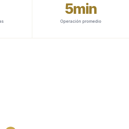
5
min
as
Operación promedio