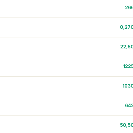
26
0,27
22,5
122
103
64
50,5