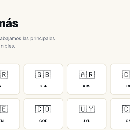
 más
abajamos las principales
nibles.
🇷
🇬🇧
🇦🇷

RL
GBP
ARS
C
🇪
🇨🇴
🇺🇾

EN
COP
UYU
C