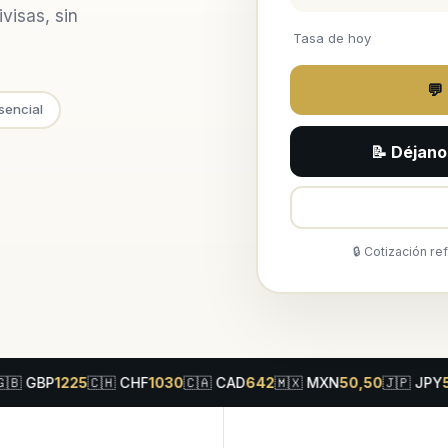
visas, sin
Tasa de hoy
💬
sencial
📝 Déjano
🔒 Cotización re
P
1225
🇨🇭
CHF
1030
🇨🇦
CAD
642
🇲🇽
MXN
50,50
🇯🇵
JPY
5,90
🇦