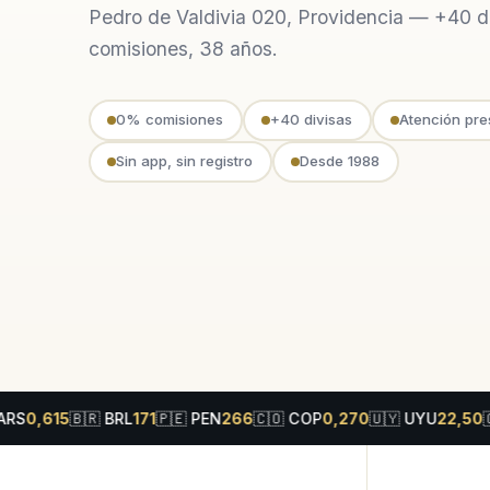
Pedro de Valdivia 020, Providencia — +40 di
comisiones, 38 años.
0% comisiones
+40 divisas
Atención pre
Sin app, sin registro
Desde 1988
15
🇧🇷
BRL
171
🇵🇪
PEN
266
🇨🇴
COP
0,270
🇺🇾
UYU
22,50
🇬🇧
GB