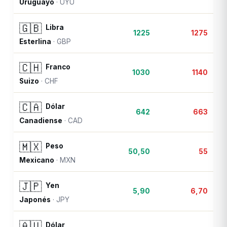
Uruguayo
·
UYU
🇬🇧
Libra
1225
1275
Esterlina
·
GBP
🇨🇭
Franco
1030
1140
Suizo
·
CHF
🇨🇦
Dólar
642
663
Canadiense
·
CAD
🇲🇽
Peso
50,50
55
Mexicano
·
MXN
🇯🇵
Yen
5,90
6,70
Japonés
·
JPY
🇦🇺
Dólar