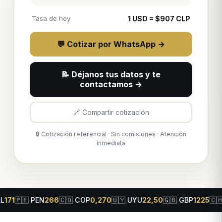
Tasa de hoy
1
USD
= $
907
CLP
💬 Cotizar por WhatsApp →
📝 Déjanos tus datos y te
contactamos →
🔗 Compartir cotización
🔒 Cotización referencial · Sin comisiones · Atención
inmediata
N
266
🇨🇴
COP
0,270
🇺🇾
UYU
22,50
🇬🇧
GBP
1225
🇨🇭
CHF
1030
