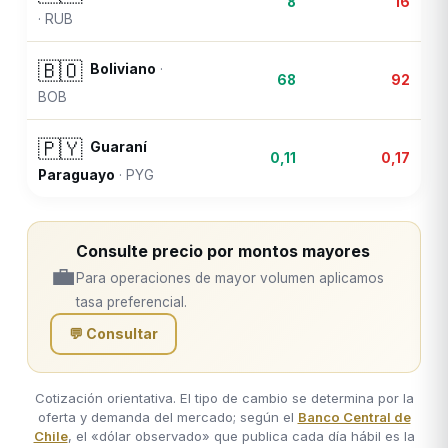
8
16
·
RUB
🇧🇴
Boliviano
·
68
92
BOB
🇵🇾
Guaraní
0,11
0,17
Paraguayo
·
PYG
Consulte precio por montos mayores
💼
Para operaciones de mayor volumen aplicamos
tasa preferencial.
💬 Consultar
Cotización orientativa. El tipo de cambio se determina por la
oferta y demanda del mercado; según el
Banco Central de
Chile
, el «dólar observado» que publica cada día hábil es la