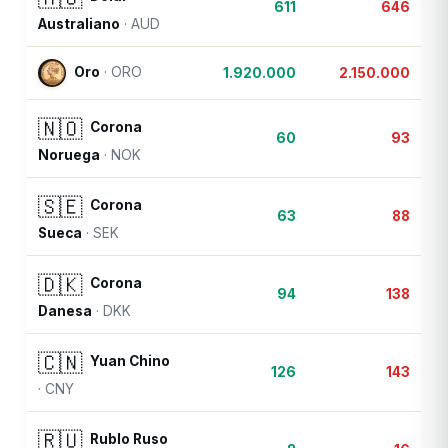
611
646
Australiano
·
AUD
Oro
·
ORO
1.920.000
2.150.000
🇳🇴
Corona
60
93
Noruega
·
NOK
🇸🇪
Corona
63
88
Sueca
·
SEK
🇩🇰
Corona
94
138
Danesa
·
DKK
🇨🇳
Yuan Chino
126
143
·
CNY
🇷🇺
Rublo Ruso