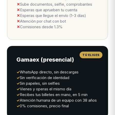
✕
Sube documentos, selfie, comprobantes
✕
Esperas que aprueben tu cuenta
✕
Esperas que llegue el envío (1-3 días)
✕
Atención por chat con bot
✕
Comisiones desde 1.3%
Gamaex (presencial)
✓
WhatsApp directo, sin descargas
✓
Sin verificación de identidad
✓
Sin papeles, sin selfies
✓
Vienes y operas el mismo día
✓
Recibes tus billetes en mano, en 5 min
✓
Atención humana de un equipo con 38 años
✓
0% comisiones, precio final