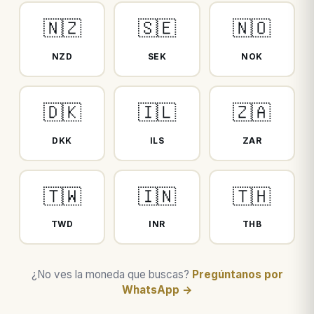
🇳🇿
🇸🇪
🇳🇴
NZD
SEK
NOK
🇩🇰
🇮🇱
🇿🇦
DKK
ILS
ZAR
🇹🇼
🇮🇳
🇹🇭
TWD
INR
THB
¿No ves la moneda que buscas?
Pregúntanos por
WhatsApp →