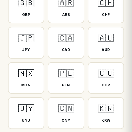
🇬🇧
🇦🇷
🇨🇭
GBP
ARS
CHF
🇯🇵
🇨🇦
🇦🇺
JPY
CAD
AUD
🇲🇽
🇵🇪
🇨🇴
MXN
PEN
COP
🇺🇾
🇨🇳
🇰🇷
UYU
CNY
KRW