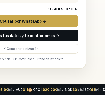
1
USD
= $
907
CLP
 Cotizar por WhatsApp →
s tus datos y te contactamos →
🔗 Compartir cotización
ferencial · Sin comisiones · Atención inmediata
ORO
🇺
AUD
611
1.920.000
🇳🇴
NOK
60
🇸🇪
SEK
63
🇩🇰
DKK
94
