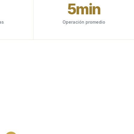
5
min
as
Operación promedio