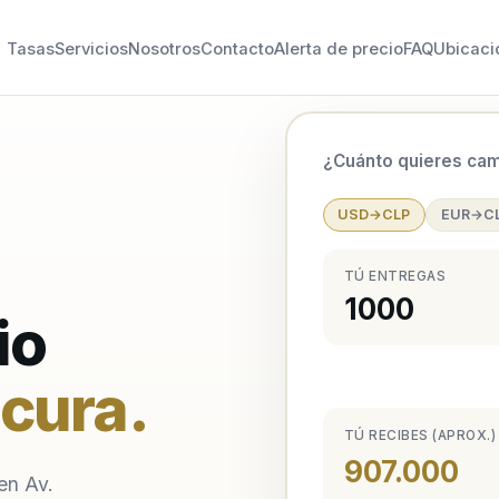
Tasas
Servicios
Nosotros
Contacto
Alerta de precio
FAQ
Ubicaci
¿Cuánto quieres cam
USD→CLP
EUR→C
TÚ ENTREGAS
io
acura
.
TÚ RECIBES (APROX.)
907.000
en Av.