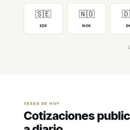
🇸🇪
🇳🇴
🇩
SEK
NOK
D
¿
TASAS DE HOY
Cotizaciones publi
a diario