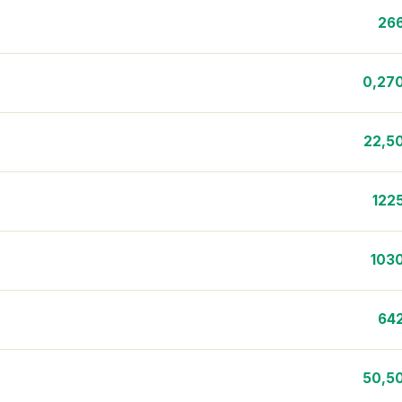
26
0,27
22,5
122
103
64
50,5