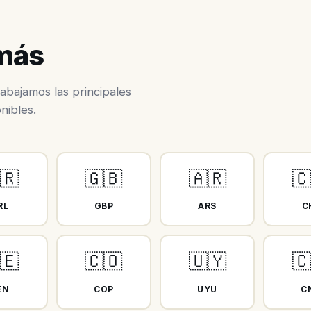
 más
abajamos las principales
nibles.
🇷
🇬🇧
🇦🇷

RL
GBP
ARS
C
🇪
🇨🇴
🇺🇾

EN
COP
UYU
C