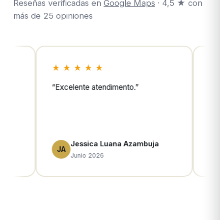
Reseñas verificadas en
Google Maps
· 4,5 ★ con
más de 25 opiniones
★ ★ ★ ★ ★
to.
”
“
Muy buena casa de cambio. Tienen
mucha variedad de divisas
disponibles (más de 40) y el trato es
muy profesional.
”
Azambuja
Camila
CM
Junio 2026