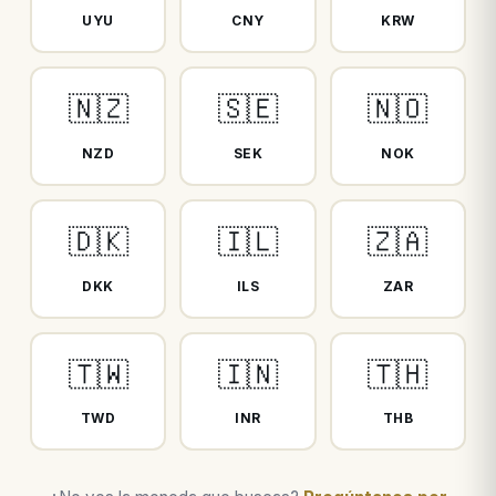
UYU
CNY
KRW
🇳🇿
🇸🇪
🇳🇴
NZD
SEK
NOK
🇩🇰
🇮🇱
🇿🇦
DKK
ILS
ZAR
🇹🇼
🇮🇳
🇹🇭
TWD
INR
THB