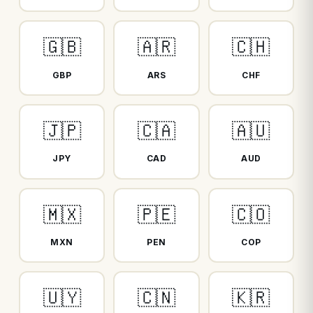
🇬🇧
🇦🇷
🇨🇭
GBP
ARS
CHF
🇯🇵
🇨🇦
🇦🇺
JPY
CAD
AUD
🇲🇽
🇵🇪
🇨🇴
MXN
PEN
COP
🇺🇾
🇨🇳
🇰🇷