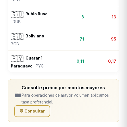
🇷🇺
Rublo Ruso
8
16
·
RUB
🇧🇴
Boliviano
·
71
95
BOB
🇵🇾
Guaraní
0,11
0,17
Paraguayo
·
PYG
Consulte precio por montos mayores
💼
Para operaciones de mayor volumen aplicamos
tasa preferencial.
💬 Consultar