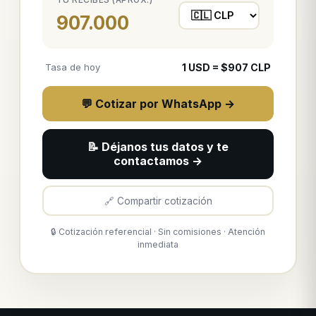
907.000
Tasa de hoy
1
USD
= $
907
CLP
💬 Cotizar por WhatsApp →
📝 Déjanos tus datos y te
contactamos →
🔗 Compartir cotización
🔒 Cotización referencial · Sin comisiones · Atención
inmediata