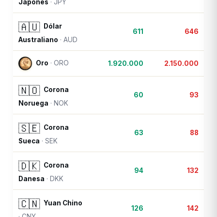
Japonés
·
JPY
🇦🇺
Dólar
611
646
Australiano
·
AUD
Oro
·
ORO
1.920.000
2.150.000
🇳🇴
Corona
60
93
Noruega
·
NOK
🇸🇪
Corona
63
88
Sueca
·
SEK
🇩🇰
Corona
94
132
Danesa
·
DKK
🇨🇳
Yuan Chino
126
142
·
CNY