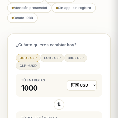
Atención presencial
Sin app, sin registro
Desde 1988
¿Cuánto quieres cambiar hoy?
USD→CLP
EUR→CLP
BRL→CLP
CLP→USD
TÚ ENTREGAS
⇅
TÚ RECIBES (APROX.)