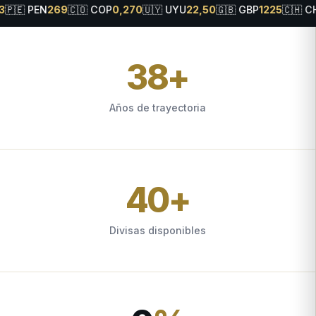
🇨🇴
COP
0,270
🇺🇾
UYU
22,50
🇬🇧
GBP
1225
🇨🇭
CHF
1030
🇨🇦
CA
38
+
Años de trayectoria
40
+
Divisas disponibles