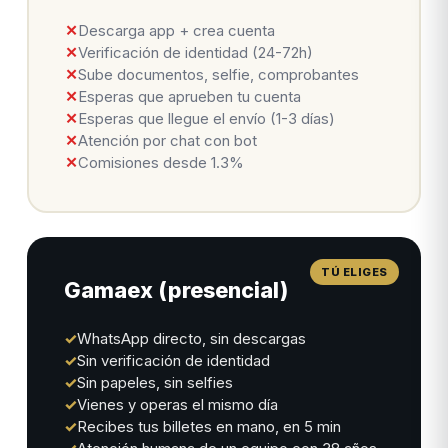
✕
Descarga app + crea cuenta
✕
Verificación de identidad (24-72h)
✕
Sube documentos, selfie, comprobantes
✕
Esperas que aprueben tu cuenta
✕
Esperas que llegue el envío (1-3 días)
✕
Atención por chat con bot
✕
Comisiones desde 1.3%
Gamaex (presencial)
✓
WhatsApp directo, sin descargas
✓
Sin verificación de identidad
✓
Sin papeles, sin selfies
✓
Vienes y operas el mismo día
✓
Recibes tus billetes en mano, en 5 min