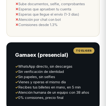
✕
Sube documentos, selfie, comprobantes
✕
Esperas que aprueben tu cuenta
✕
Esperas que llegue el envío (1-3 días)
✕
Atención por chat con bot
✕
Comisiones desde 1.3%
Gamaex (presencial)
✓
WhatsApp directo, sin descargas
✓
Sin verificación de identidad
✓
Sin papeles, sin selfies
✓
Vienes y operas el mismo día
✓
Recibes tus billetes en mano, en 5 min
✓
Atención humana de un equipo con 38 años
✓
0% comisiones, precio final