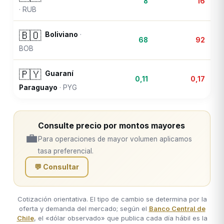
8
16
·
RUB
🇧🇴
Boliviano
·
68
92
BOB
🇵🇾
Guaraní
0,11
0,17
Paraguayo
·
PYG
Consulte precio por montos mayores
💼
Para operaciones de mayor volumen aplicamos
tasa preferencial.
💬 Consultar
Cotización orientativa. El tipo de cambio se determina por la
oferta y demanda del mercado; según el
Banco Central de
Chile
, el «dólar observado» que publica cada día hábil es la