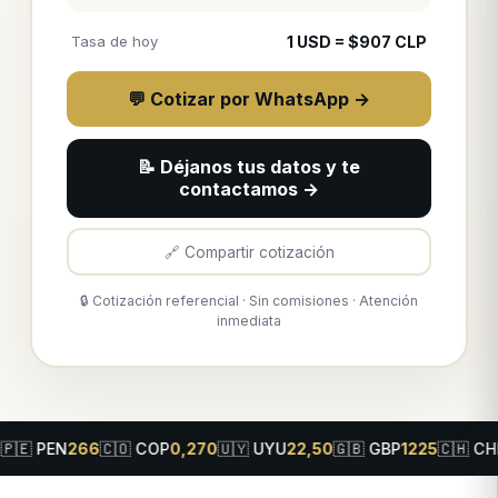
Tasa de hoy
1
USD
= $
907
CLP
💬 Cotizar por WhatsApp →
📝 Déjanos tus datos y te
contactamos →
🔗 Compartir cotización
🔒 Cotización referencial · Sin comisiones · Atención
inmediata
6
🇨🇴
COP
0,270
🇺🇾
UYU
22,50
🇬🇧
GBP
1225
🇨🇭
CHF
1030
🇨🇦