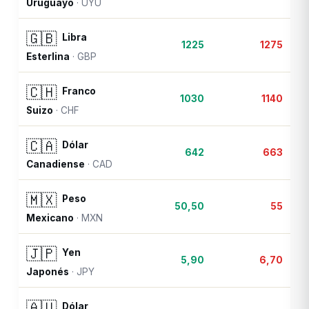
Uruguayo
·
UYU
🇬🇧
Libra
1225
1275
Esterlina
·
GBP
🇨🇭
Franco
1030
1140
Suizo
·
CHF
🇨🇦
Dólar
642
663
Canadiense
·
CAD
🇲🇽
Peso
50,50
55
Mexicano
·
MXN
🇯🇵
Yen
5,90
6,70
Japonés
·
JPY
🇦🇺
Dólar