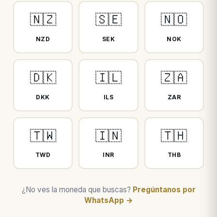
🇳🇿
🇸🇪
🇳🇴
NZD
SEK
NOK
🇩🇰
🇮🇱
🇿🇦
DKK
ILS
ZAR
🇹🇼
🇮🇳
🇹🇭
TWD
INR
THB
¿No ves la moneda que buscas?
Pregúntanos por
WhatsApp →