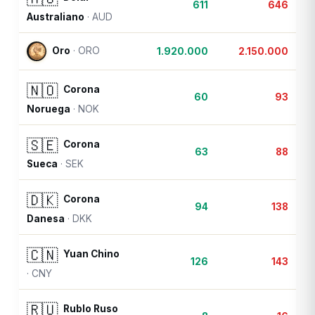
611
646
Australiano
·
AUD
Oro
·
ORO
1.920.000
2.150.000
🇳🇴
Corona
60
93
Noruega
·
NOK
🇸🇪
Corona
63
88
Sueca
·
SEK
🇩🇰
Corona
94
138
Danesa
·
DKK
🇨🇳
Yuan Chino
126
143
·
CNY
🇷🇺
Rublo Ruso