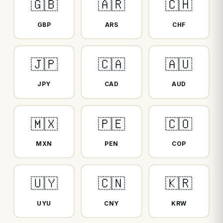
🇬🇧
🇦🇷
🇨🇭
GBP
ARS
CHF
🇯🇵
🇨🇦
🇦🇺
JPY
CAD
AUD
🇲🇽
🇵🇪
🇨🇴
MXN
PEN
COP
🇺🇾
🇨🇳
🇰🇷
UYU
CNY
KRW