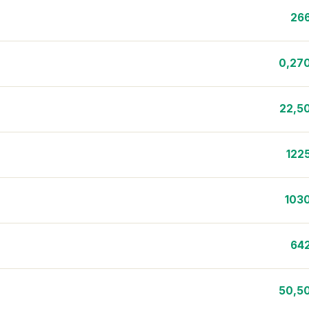
26
0,27
22,5
122
103
64
50,5