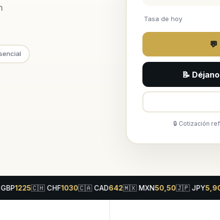
n
Tasa de hoy
💬
sencial
📝 Déjano
🔒 Cotización re
25
🇨🇭
CHF
1030
🇨🇦
CAD
642
🇲🇽
MXN
50,50
🇯🇵
JPY
5,90
🇦🇺
A