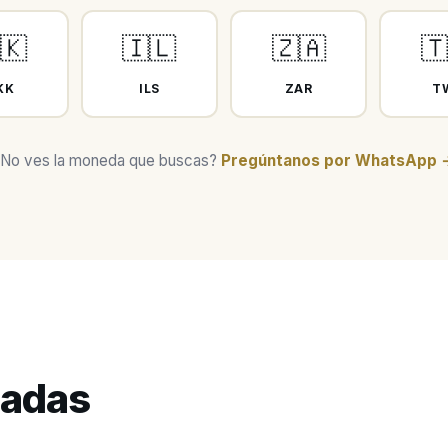
🇰
🇮🇱
🇿🇦

KK
ILS
ZAR
T
No ves la moneda que buscas?
Pregúntanos por WhatsApp 
cadas