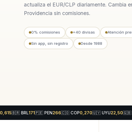
actualiza el EUR/CLP diariamente. Cambia e
Providencia sin comisiones.
0% comisiones
+40 divisas
Atención pre
Sin app, sin registro
Desde 1988
🇷
BRL
171
🇵🇪
PEN
266
🇨🇴
COP
0,270
🇺🇾
UYU
22,50
🇬🇧
GBP
12