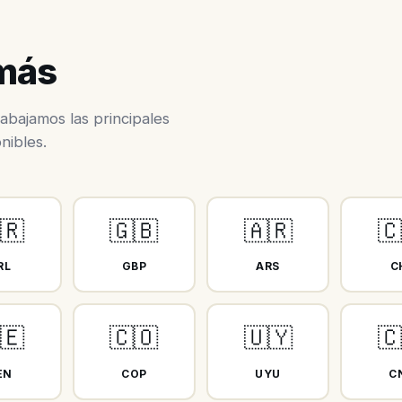
 más
abajamos las principales
nibles.
🇷
🇬🇧
🇦🇷

RL
GBP
ARS
C
🇪
🇨🇴
🇺🇾

EN
COP
UYU
C