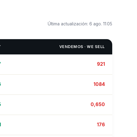
Última actualización:
6 ago. 11:05
Y
VENDEMOS · WE SELL
7
921
6
1084
5
0,650
1
176