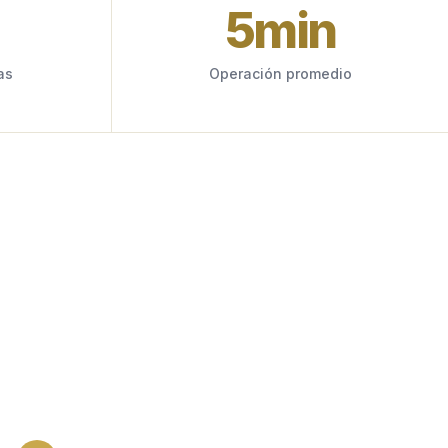
5
min
as
Operación promedio