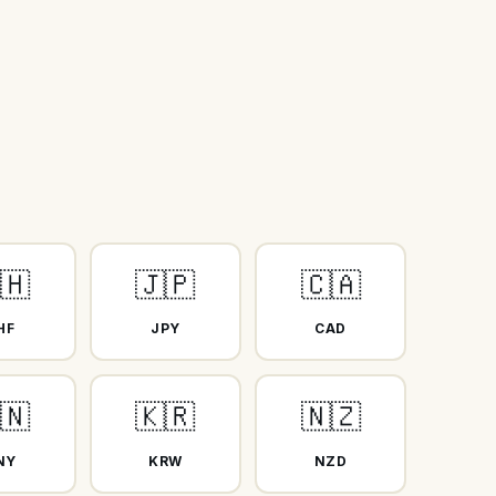
🇭
🇯🇵
🇨🇦
HF
JPY
CAD
🇳
🇰🇷
🇳🇿
NY
KRW
NZD