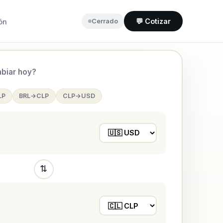
💬 Cotizar
ón
Cerrado
biar hoy?
LP
BRL→CLP
CLP→USD
⇅