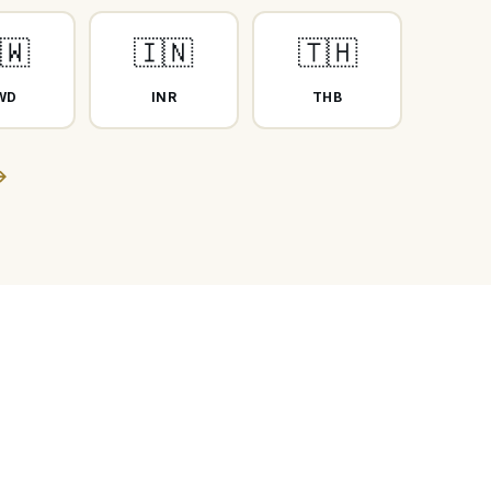
🇼
🇮🇳
🇹🇭
WD
INR
THB
→