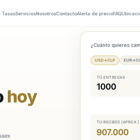
Tasas
Servicios
Nosotros
Contacto
Alerta de precio
FAQ
Ubicaci
¿Cuánto quieres cam
USD→CLP
EUR→C
TÚ ENTREGAS
o
hoy
TÚ RECIBES (APROX.)
907.000
maex