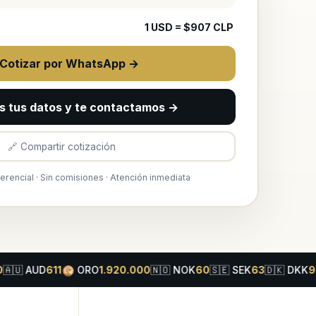
1
USD
= $
907
CLP
 Cotizar por WhatsApp →
s tus datos y te contactamos →
🔗 Compartir cotización
ferencial · Sin comisiones · Atención inmediata
ORO
UD
611
1.920.000
🇳🇴
NOK
60
🇸🇪
SEK
63
🇩🇰
DKK
94
🇨🇳
C