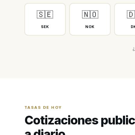
🇸🇪
🇳🇴
🇩
SEK
NOK
D
¿
TASAS DE HOY
Cotizaciones publi
a diario