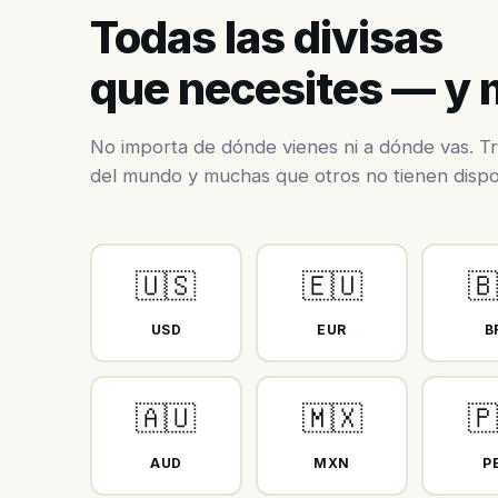
Todas las divisas
que necesites — y
No importa de dónde vienes ni a dónde vas. Tr
del mundo y muchas que otros no tienen dispo
🇺🇸
🇪🇺
🇧
USD
EUR
B
🇦🇺
🇲🇽
🇵
AUD
MXN
P