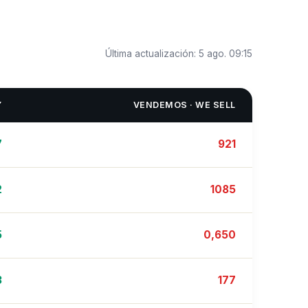
Última actualización:
5 ago. 09:15
Y
VENDEMOS · WE SELL
7
921
2
1085
5
0,650
3
177