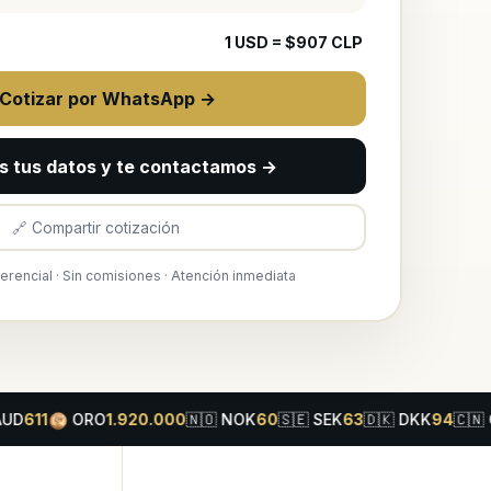
1
USD
= $
907
CLP
 Cotizar por WhatsApp →
s tus datos y te contactamos →
🔗 Compartir cotización
ferencial · Sin comisiones · Atención inmediata
ORO
1.920.000
🇳🇴
NOK
60
🇸🇪
SEK
63
🇩🇰
DKK
94
🇨🇳
CNY
12