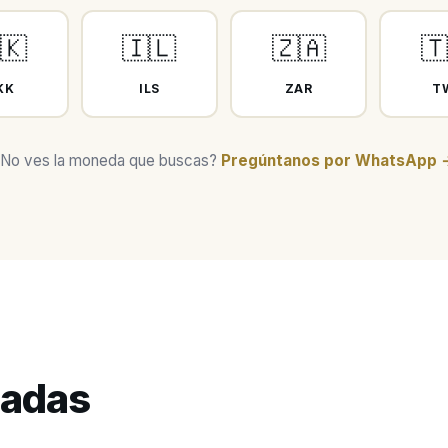
🇰
🇮🇱
🇿🇦

KK
ILS
ZAR
T
No ves la moneda que buscas?
Pregúntanos por WhatsApp 
cadas