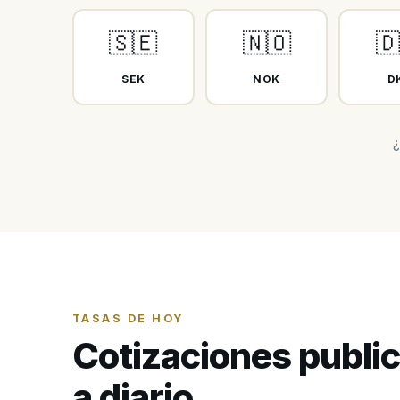
🇸🇪
🇳🇴
🇩
SEK
NOK
D
¿
TASAS DE HOY
Cotizaciones publi
a diario