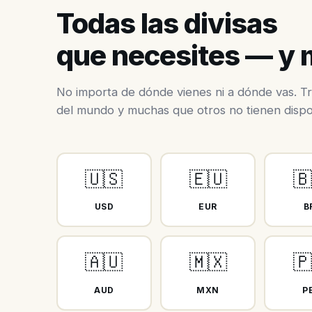
Todas las divisas
que necesites — y
No importa de dónde vienes ni a dónde vas. Tr
del mundo y muchas que otros no tienen dispo
🇺🇸
🇪🇺
🇧
USD
EUR
B
🇦🇺
🇲🇽
🇵
AUD
MXN
P