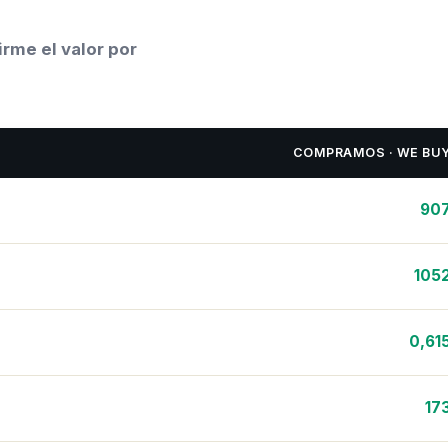
rme el valor por
COMPRAMOS · WE BU
90
105
0,61
17