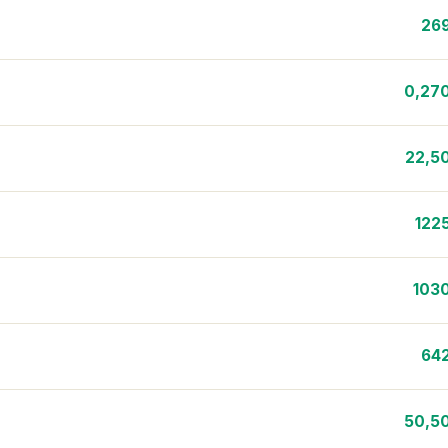
26
0,27
22,5
122
103
64
50,5