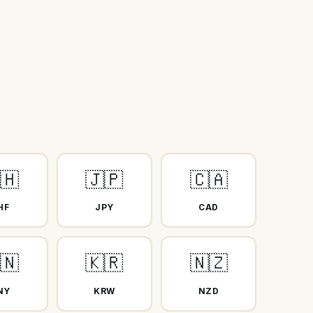
🇭
🇯🇵
🇨🇦
HF
JPY
CAD
🇳
🇰🇷
🇳🇿
NY
KRW
NZD