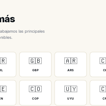
 más
abajamos las principales
nibles.
🇷
🇬🇧
🇦🇷

RL
GBP
ARS
C
🇪
🇨🇴
🇺🇾

EN
COP
UYU
C