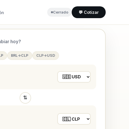
💬 Cotizar
ón
Cerrado
biar hoy?
LP
BRL→CLP
CLP→USD
⇅