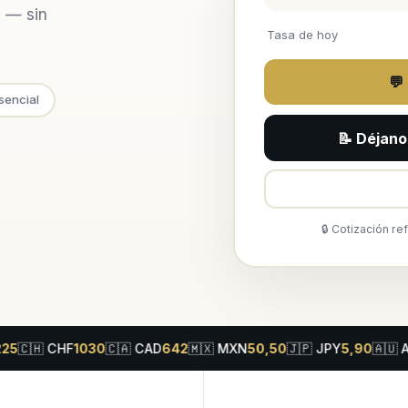
 — sin
Tasa de hoy
💬
sencial
📝 Déjano
🔒 Cotización re
CHF
1030
🇨🇦
CAD
642
🇲🇽
MXN
50,50
🇯🇵
JPY
5,90
🇦🇺
AUD
611