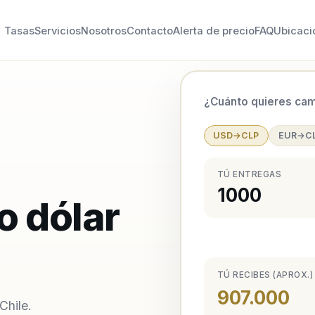
Tasas
Servicios
Nosotros
Contacto
Alerta de precio
FAQ
Ubicaci
¿Cuánto quieres cam
USD→CLP
EUR→C
TÚ ENTREGAS
o dólar
TÚ RECIBES (APROX.)
907.000
Chile.