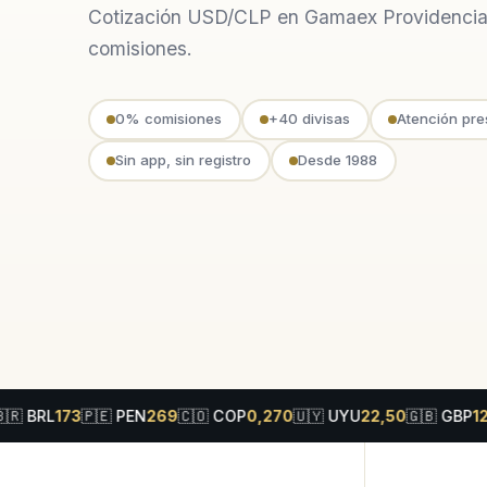
Cotización USD/CLP en Gamaex Providencia
comisiones.
0% comisiones
+40 divisas
Atención pre
Sin app, sin registro
Desde 1988
173
🇵🇪
PEN
269
🇨🇴
COP
0,270
🇺🇾
UYU
22,50
🇬🇧
GBP
1225
🇨🇭