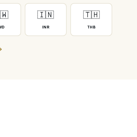
🇼
🇮🇳
🇹🇭
WD
INR
THB
→