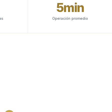
5
min
as
Operación promedio